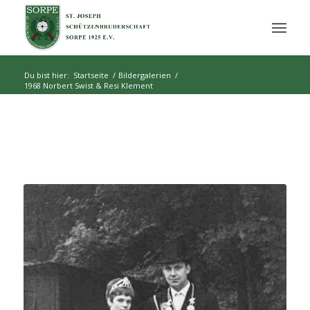
Du bist hier:
Startseite
/
Bildergalerien
/
1968 Norbert Swist & Resi Klement